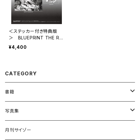
＜ステッカー付き特典版
＞ BLUEPRINT THE RE
CORDS ショップオリジナ
¥4,400
ル限定ステッカー付
CATEGORY
書籍
書籍(苫米地英人著)
写真集
書籍(沖田臥竜著)
民族ハッピー組
月刊サイゾー