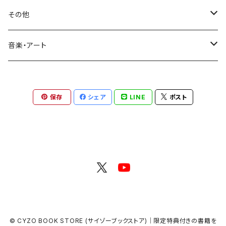
皇治
姫乃たま
その他
音楽・アート
ぐるちょく1st写真集『Splash!』
瓜田純士／日めくりカレンダー
音楽・アート
苫米地英人／ポストカード
HIPHOP
保存
シェア
LINE
ポスト
映画・映像
© CYZO BOOK STORE (サイゾーブックストア)｜限定特典付きの書籍を