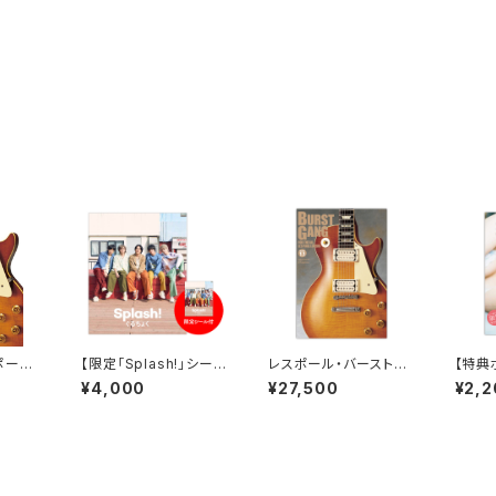
ポール・
【限定「Splash!」シール
レスポール・バースト好
【特典
！幻の
付き】『ぐるちょく 1st 写
き垂涎！幻の名著が復
私小説
¥4,000
¥27,500
¥2,2
ST G
真集 Splash!』“5人表
活【BURST GANG Ve
1】
紙”通常版
rsion 1.1】限定特典付！