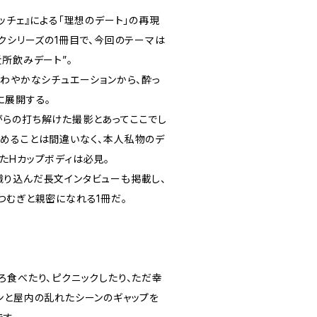
ッチェ』による「理想のデート」の再現
クシリーズの1冊目で、今回のテーマは
所飲みデート”。
さわやかなシチュエーションから、酔っ
に展開する。
らの打ち解けた撮影とあってここでし
めることは間違いなく、本人私物のデ
たHカップボディは必見。
り込んだ長文インタビューも掲載し、
つむぎと親密になれる1冊だ。
ろ食べたり、ピクニックしたり、ただ幸
ンと屋内の乱れたシーンのギャップを