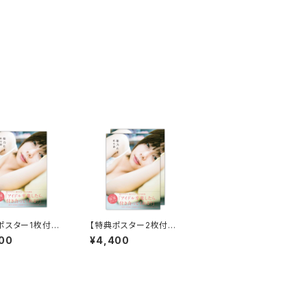
ポスター1枚付き】
【特典ポスター2枚付き】
／姫乃たま 1冊
私小説／姫乃たま 2冊
00
¥4,400
セット