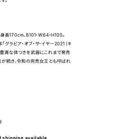
す。
⾧170cm、B101・W64・H100。
1年「グラビア・オブ・ザ・イヤー2021（キ
で豊満な体つきを武器にこれまで発売
売が続き、令和の完売女王とも呼ばれ
9
l shipping available