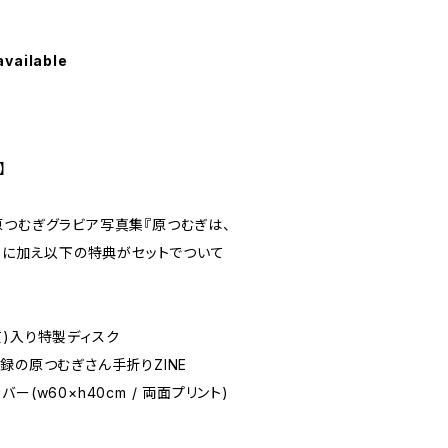
available
】
原つむぎグラビア写真集『原つむぎは、
冊)に加え以下の特典がセットでついて
質)入り特製ディスク
録の原つむぎさん手折りZINE
(w60×h40cm / 両面プリント)