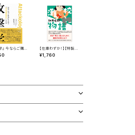
学』 今ならご購入
【在庫わずか！】【特製ク
に「公式オリジナ
リアファイル付き】灘校
50
¥1,760
り」をプレゼント！
物語／和田秀樹