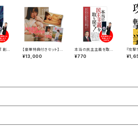
軍 創設
【豪華特典付きセット】
本当の民主主義を取り
『攻撃
影響力の
原つむぎグラビア写真
戻せ!【苫米地英人 銀河
者全員
¥13,000
¥770
¥1,6
～』
集『原つむぎは、酔うと
系アカデミア公式｜オリ
ルしお
床で寝るらしい。』
ジナルしおり特典付き】