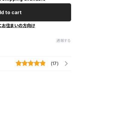
d to cart
にお住まいの方向け
通報する
(17)