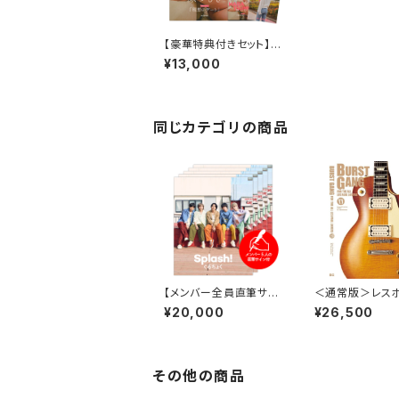
【豪華特典付きセット】
原つむぎグラビア写真
¥13,000
集『原つむぎは、酔うと
床で寝るらしい。』
同じカテゴリの商品
【メンバー全員直筆サイ
＜通常版＞レス
ン入り 5冊セット】『ぐ
バースト好き垂涎
¥20,000
¥26,500
るちょく 1st 写真集 Spl
名著が復活【BUR
ash!』“5人表紙”通常版
ANG Version 1.
その他の商品