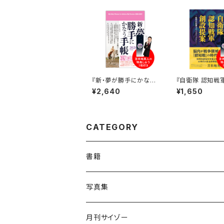
『新・夢が勝手にかなう
『自衛隊 認知戦
手帳2026年度版』 Y
提案 ～戦略的
¥2,640
¥1,650
ouTube「銀河系アカデ
パラダイムシフト
ミア」オリジナルしおり
をプレゼント！
CATEGORY
書籍
書籍(苫米地英人著)
写真集
書籍(沖田臥竜著)
民族ハッピー組
月刊サイゾー