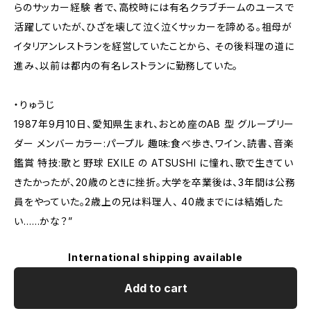
らのサッカー経験 者で、高校時には有名クラブチームのユースで
活躍していたが、ひざを壊して泣く泣くサッカーを諦める。祖母が
イタリアンレストランを経営していたことから、 その後料理の道に
進み、以前は都内の有名レストランに勤務していた。
・りゅうじ
1987年9月10日、愛知県生まれ、おとめ座のAB 型 グループリー
ダー メンバーカラー:パープル 趣味:食べ歩き、ワイン、読書、音楽
鑑賞 特技:歌と 野球 EXILE の ATSUSHI に憧れ、歌で生きてい
きたかったが、20歳のときに挫折。大学を卒業後は、3年間は公務
員をやっていた。2歳上の兄は料理人、 40歳までには結婚した
い……かな？”
International shipping available
Add to cart