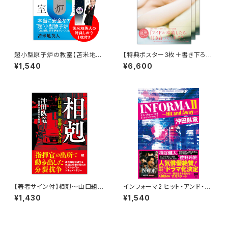
超小型原子炉の教室【苫米地英
【特典ポスター3枚＋書き下ろし
人 銀河系アカデミア公式｜オリ
小説付き】私小説／姫乃たま 3
¥1,540
¥6,600
ジナルしおり特典付き】
冊セット
【著者サイン付】相剋～山口組分
インフォーマ2 ヒット・アンド・ア
裂・激動の365日／沖田臥竜・
ウェイ／沖田臥竜(New帯付き）
¥1,430
¥1,540
山口組問題特別取材班