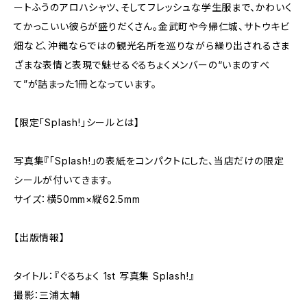
ートふうのアロハシャツ、そしてフレッシュな学生服まで、かわいく
てかっこいい彼らが盛りだくさん。金武町や今帰仁城、サトウキビ
畑など、沖縄ならではの観光名所を巡りながら繰り出されるさま
ざまな表情と表現で魅せるぐるちょくメンバーの“いまのすべ
て”が詰まった1冊となっています。
【限定「Splash!」シールとは】
写真集『「Splash!」の表紙をコンパクトにした、当店だけの限定
シールが付いてきます。
サイズ：横50mm×縦62.5mm
【出版情報】
タイトル：『ぐるちょく 1st 写真集 Splash!』
撮影：三浦太輔