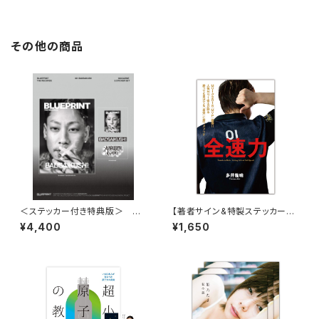
その他の商品
＜ステッカー付き特典版＞ BL
【著者サイン&特製ステッカー付
UEPRINT THE RECORDS
き】全速力~人気ナンバー1雀士
¥4,400
¥1,650
ショップオリジナル限定ステッカ
が語る「ビジネスメソッド」／多
ー付
井隆晴