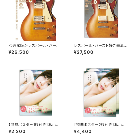
＜通常版＞レスポール・バースト
レスポール・バースト好き垂涎！
好き垂涎！幻の名著が復活【BU
幻の名著が復活【BURST GAN
¥26,500
¥27,500
RST GANG Version 1.1】
G Version 1.1】限定特典付！
【特典ポスター1枚付き】私小説
【特典ポスター2枚付き】私小説
／姫乃たま 1冊
／姫乃たま 2冊セット
¥2,200
¥4,400