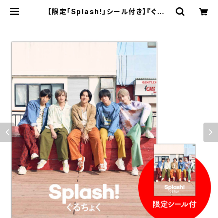
【限定「Splash!」シール付き】『ぐるち
ょく 1st 写真集 Splash!』“5人表
紙”通常版 | CYZO BOOK STORE
(サイゾーブックストア)｜限定特典付
きの書籍を販売中！