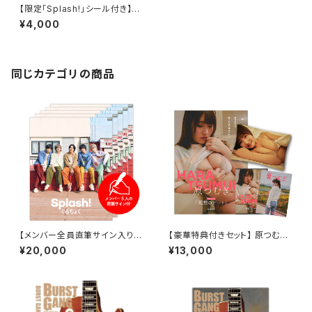
【限定「Splash!」シール付き】『ぐ
るちょく 1st 写真集 Splas
¥4,000
h!』“5人表紙”通常版
同じカテゴリの商品
【メンバー全員直筆サイン入り
【豪華特典付きセット】 原つむぎ
5冊セット】『ぐるちょく 1st 写真
グラビア写真集『原つむぎは、酔
¥20,000
¥13,000
集 Splash!』“5人表紙”通常版
うと床で寝るらしい。』