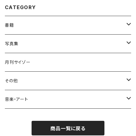
CATEGORY
書籍
書籍(苫米地英人著)
写真集
書籍(沖田臥竜著)
民族ハッピー組
月刊サイゾー
皇治
姫乃たま
その他
音楽・アート
ぐるちょく1st写真集『Splash!』
瓜田純士／日めくりカレンダー
音楽・アート
苫米地英人／ポストカード
HIPHOP
商品一覧に戻る
映画・映像